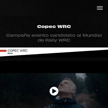
Copec WRC
Campaña evento candidato al Mundial
de Rally WRC